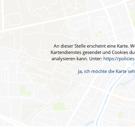
Blut, Krebs und Infektionen
Neurologie
Haut, Haare und Nägel
Schmerz- und Schla
Psychische Erkrankungen
Frauenkrankheiten
An dieser Stelle erscheint eine Karte.
Kartendienstes gesendet und Cookies durc
analysieren kann. Unter:
https://policie
Ja, ich möchte die Karte s