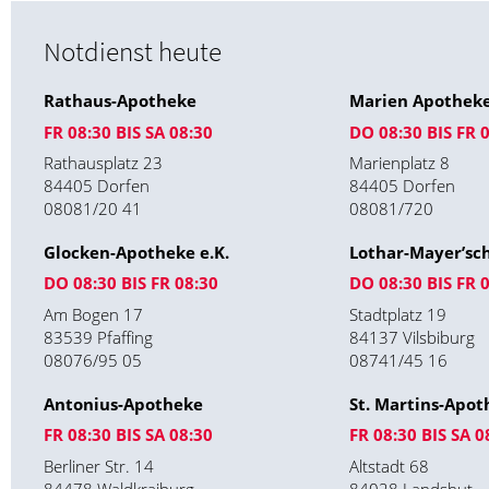
Notdienst heute
Rathaus-Apotheke
Marien Apotheke
FR 08:30 BIS SA 08:30
DO 08:30 BIS FR 
Rathausplatz 23
Marienplatz 8
84405 Dorfen
84405 Dorfen
08081/20 41
08081/720
Glocken-Apotheke e.K.
Lothar-Mayer’sc
DO 08:30 BIS FR 08:30
DO 08:30 BIS FR 
Am Bogen 17
Stadtplatz 19
83539 Pfaffing
84137 Vilsbiburg
08076/95 05
08741/45 16
Antonius-Apotheke
St. Martins-Apo
FR 08:30 BIS SA 08:30
FR 08:30 BIS SA 0
Berliner Str. 14
Altstadt 68
84478 Waldkraiburg
84028 Landshut