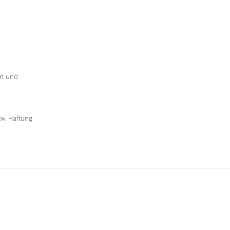
rt und
zw. Haftung