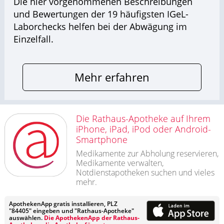
Die hier vorgenommenen Beschreibungen
und Bewertungen der 19 häufigsten IGeL-
Laborchecks helfen bei der Abwägung im
Einzelfall.
Mehr erfahren
Die Rathaus-Apotheke auf Ihrem
iPhone, iPad, iPod oder Android-
Smartphone
Medikamente zur Abholung reservieren,
Medikamente verwalten,
Notdienstapotheken suchen und vieles
mehr.
ApothekenApp gratis installieren, PLZ
"84405" eingeben und "Rathaus-Apotheke"
auswählen.
Die ApothekenApp der Rathaus-